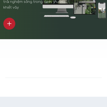
trải nghiệm sống trong lành, thuần
khiết vây