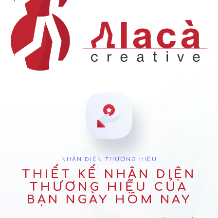
NHẬN DIỆN THƯƠNG HIỆU
THIẾT KẾ NHẬN DIỆN
THƯƠNG HIỆU CỦA
BẠN NGÀY HÔM NAY