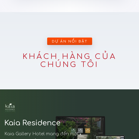
DỰ ÁN NỔI BẬT
KHÁCH HÀNG CỦA
CHÚNG TÔI
Kaia Residence
Kaia Gallery Hotel mang đến một