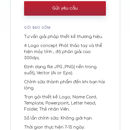
Gửi yêu cầu
GÓI BAO GỒM:
Tư vấn giải pháp thiết kế thương hiệu.
4 Logo concept Phát thảo tay và thể
hiện máy tính , độ phân giải cao
300dpi,
Định dạng file JPG ,PNG( nền trong
suốt), Vector (Ai or Eps).
Chỉnh sữa thành phẩm đến khi bạn hài
lòng
Trọn gói thiết kế Logo, Name Card,
Template, Powerpoint, Letter head,
Folder, Thẻ nhân Viên.
Số lần chỉnh sữa: Không giới hạn.
Thời gian thực hiện 7-15 ngày.