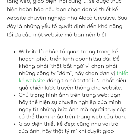
tảng web, giao diện, nội dung, … sẽ được thực
hiện hoàn hảo nếu bạn
chọn đơn vị thiết kế
website chuyên nghiệp
như Alacà Creative. Sau
đây là những yếu tố quyết định đến khả năng
tối ưu của một website mà bạn nên biết:
Website là nhân tố quan trọng trong kế
hoạch phát triển kinh doanh lâu dài. Để
không phải “thật bất ngờ’ vì chọn phải
những công ty “dỏm”, hãy chọn đơn vị
thiết
kế website
đáng tin hỗ trợ tối ưu nhất hiệu
quả chiến lược truyền thông cho website.
Chú trọng hình ảnh trên trang web: Bạn
hãy thể hiện sự chuyên nghiệp của mình
ngay từ những bức ảnh mà người truy cập
có thể tham khảo trên trang web của bạn.
Giao diện thiết kế đẹp: cũng như vai trò
của ảnh, hãy thật tỷ mỉ khi duyệt giao